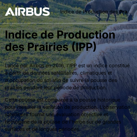
Indice de Production des
Prairies
Indice de Production
des Prairies (IPP)
Lancé par Airbus en 2016, l'IPP est un indice constitué
à partir de données satellitaires, climatiques et
d'occupation du sol afin de suivre la pousse des
prairies pendant leur période de production.
Cette pousse est comparée à la pousse historique
pour mesurer la variation de production. L’observation
satellitaire fournit une évaluation objective et
homogène de la pousse de l'herbe sur de grandes
surfaces et de longues périodes.